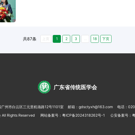
共87条
上页
1
2
3
...
18
下页
广东省传统医学会
广州市白云区三元里机场路12号1101室
邮箱：
gdsctyxh@163.com
电话：
020
会
All Rights Reserved
网站备案号：
粤ICP备2024318262号-1
公安备案号：
粤